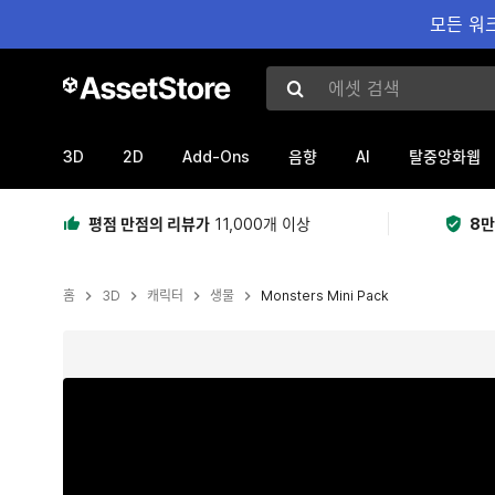
모든 워크
에셋 검색
3D
2D
Add-Ons
AI
음향
탈중앙화웹
평점 만점의 리뷰가
11,000개 이상
8만
홈
3D
캐릭터
생물
Monsters Mini Pack
현재 슬라이드: 1 / 31