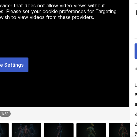
rovider that does not allow video views without
s. Please set your cookie preferences for Targeting
 wish to view videos from these providers.
e Settings
S
L
1
/
31