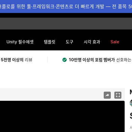
플로를 위한 툴·프레임워크·콘텐츠로 더 빠르게 개발 — 전 품목 5
Sale
Unity 필수에셋
템플릿
도구
시각 효과
 5천명 이상의
리뷰
10만명 이상의 포럼 멤버가
선호하는