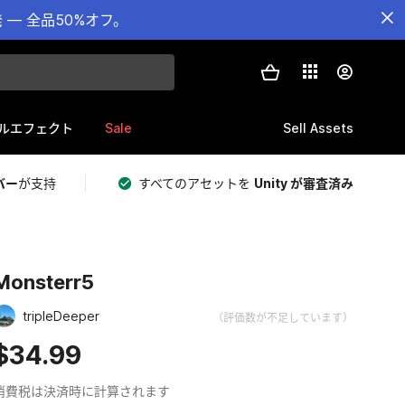
— 全品50%オフ。
Sale
Sell Assets
ルエフェクト
バー
が支持
すべてのアセットを
Unity が審査済み
Monsterr5
tripleDeeper
（評価数が不足しています）
$34.99
消費税は決済時に計算されます