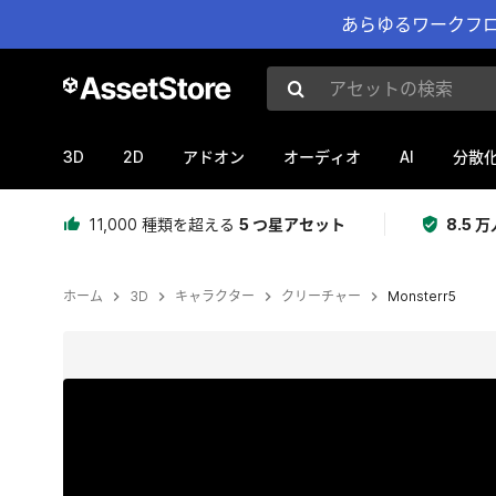
あらゆるワークフロ
アセットの検索
3D
2D
AI
アドオン
オーディオ
分散
11,000 種類を超える
5 つ星アセット
8.5
ホーム
3D
キャラクター
クリーチャー
Monsterr5
現在のスライド：1 / 19