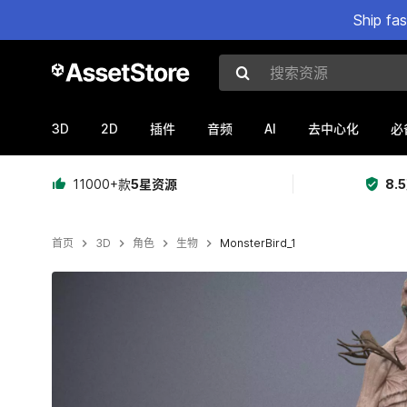
Ship fa
搜索资源
3D
2D
AI
插件
音频
去中心化
必
11000+款
5星资源
8.
首页
3D
角色
生物
MonsterBird_1
当前幻灯片：1 / 14