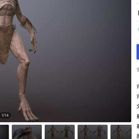
1
/
14