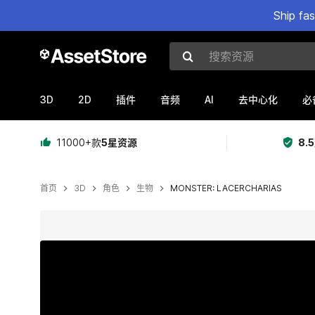
Ship fa
搜索资源
3D
2D
AI
插件
音频
去中心化
必
11000+款
5星资源
8.
首页
3D
角色
生物
MONSTER: LACERCHARIAS
当前幻灯片：1 / 4