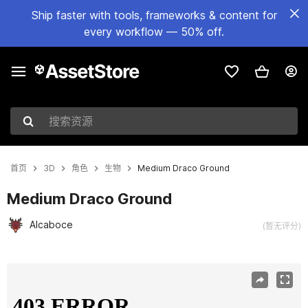
Ship faster with tools, frameworks & content for
every workflow — 50% off.
搜索资源
首页
3D
角色
生物
Medium Draco Ground
Medium Draco Ground
Alcaboce
(暂无评分)
当前幻灯片：1 / 4