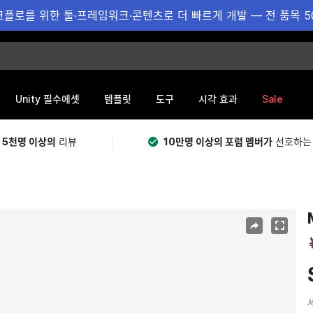
플로를 위한 툴·프레임워크·콘텐츠로 더 빠르게 개발 — 전 품목 5
Sale
Unity 필수에셋
템플릿
도구
시각 효과
 5천명 이상의
리뷰
10만명 이상의 포럼 멤버가
선호하는