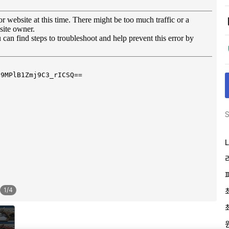
S
L
1
/
4