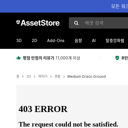
모든 워크
에셋 검색
3D
2D
Add-Ons
AI
음향
탈중앙화웹
평점 만점의 리뷰가
11,000개 이상
8만
홈
3D
캐릭터
생물
Medium Draco Ground
현재 슬라이드: 1 / 4