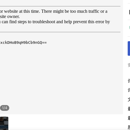
1
/
4