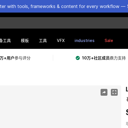
ster with tools, frameworks & content for every workflow — 
VFX
industries
Sale
备工具
模板
工具
5万+用户
参与评分
10万+社区成员
鼎力支持