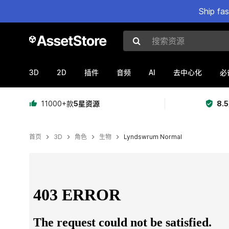
Ship fa
搜索资源
3D
2D
AI
插件
音频
去中心化
必
11000+款
5星资源
8.
首页
3D
角色
生物
Lyndswrum Normal
当前幻灯片：1 / 4