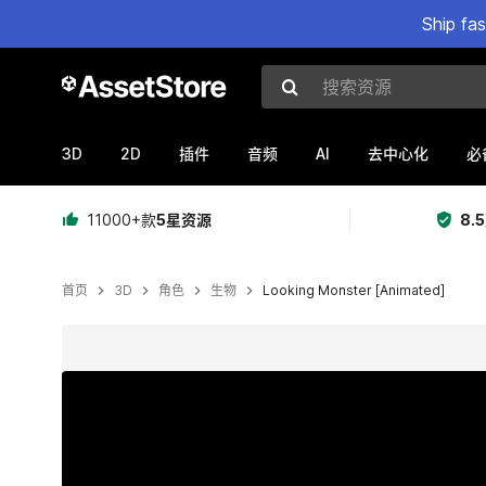
Ship fa
搜索资源
3D
2D
AI
插件
音频
去中心化
必
11000+款
5星资源
8.
首页
3D
角色
生物
Looking Monster [Animated]
当前幻灯片：1 / 11