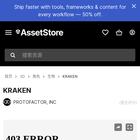
Ship faster with tools, frameworks & content for
every workflow — 50% off.
搜索资源
首页
3D
角色
生物
KRAKEN
KRAKEN
PROTOFACTOR, INC
(暂无评分)
当前幻灯片：1 / 3