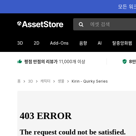
모든 워크
에셋 검색
3D
2D
Add-Ons
AI
음향
탈중앙화웹
평점 만점의 리뷰가
11,000개 이상
8만
홈
3D
캐릭터
생물
Kirin - Quirky Series
현재 슬라이드: 1 / 2