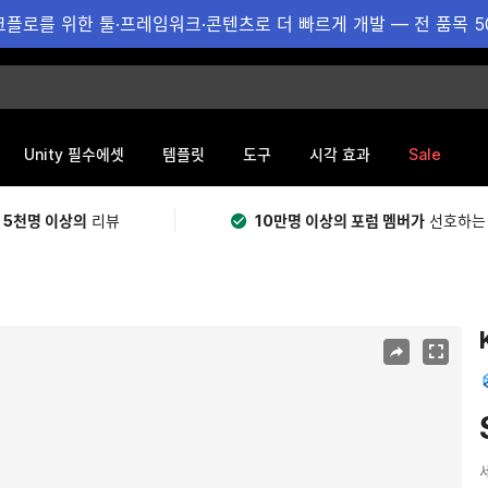
플로를 위한 툴·프레임워크·콘텐츠로 더 빠르게 개발 — 전 품목 5
Sale
Unity 필수에셋
템플릿
도구
시각 효과
 5천명 이상의
리뷰
10만명 이상의 포럼 멤버가
선호하는