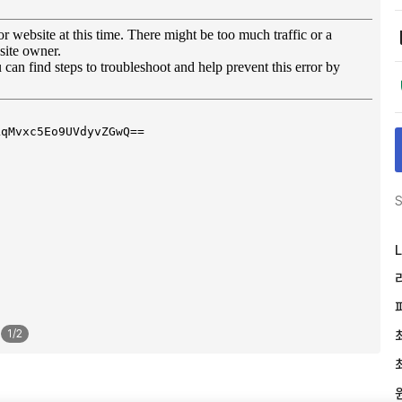
S
L
1
/
2