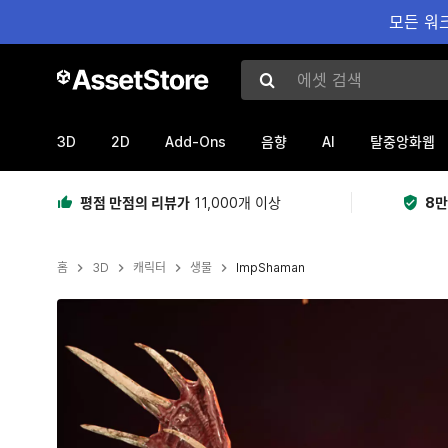
모든 워크
에셋 검색
3D
2D
Add-Ons
AI
음향
탈중앙화웹
평점 만점의 리뷰가
11,000개 이상
8만
홈
3D
캐릭터
생물
ImpShaman
현재 슬라이드: 1 / 19