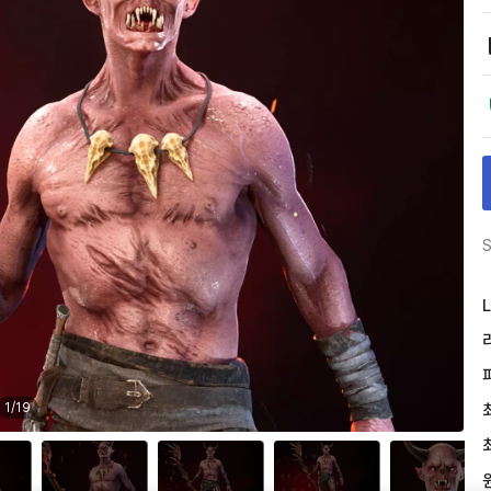
S
L
1
/
19