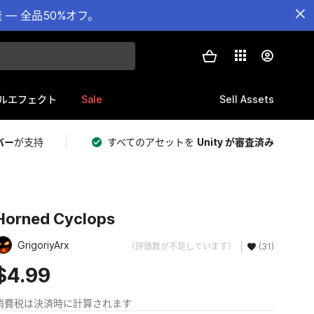
— 全品50%オフ。
Sale
Sell Assets
ルエフェクト
バー
が支持
すべてのアセットを
Unity が審査済み
Horned Cyclops
GrigoriyArx
（評価数が不足しています）
(31)
$4.99
消費税は決済時に計算されます