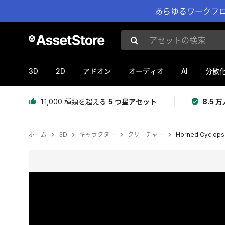
あらゆるワークフロ
アセットの検索
3D
2D
AI
アドオン
オーディオ
分散
11,000 種類を超える
5 つ星アセット
8.5
ホーム
3D
キャラクター
クリーチャー
Horned Cyclops
現在のスライド：1 / 7