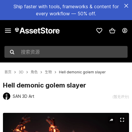
Ship faster with tools, frameworks & content for
every workflow — 50% off.
搜索资源
首页
3D
角色
生物
Hell demonic golem slayer
Hell demonic golem slayer
SAN 3D Art
(暂无评分)
当前幻灯片：1 / 9