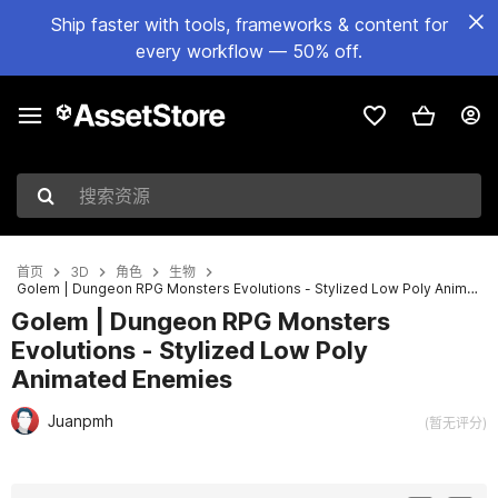
Ship faster with tools, frameworks & content for
every workflow — 50% off.
搜索资源
首页
3D
角色
生物
Golem | Dungeon RPG Monsters Evolutions - Stylized Low Poly Animated Enemies
Golem | Dungeon RPG Monsters
Evolutions - Stylized Low Poly
Animated Enemies
Juanpmh
(暂无评分)
当前幻灯片：1 / 5