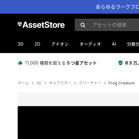
あらゆるワークフロ
アセットの検索
3D
2D
AI
アドオン
オーディオ
分散
11,000 種類を超える
5 つ星アセット
8.5
ホーム
3D
キャラクター
クリーチャー
Frog Creature
現在のスライド：1 / 9