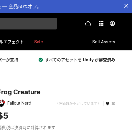
— 全品50%オフ。
Sale
Sell Assets
ルエフェクト
バー
が支持
すべてのアセットを
Unity が審査済み
Frog Creature
Fallout Nerd
（評価数が不足しています）
(6)
$5
消費税は決済時に計算されます