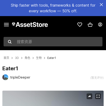
Ship faster with tools, frameworks & content for
every workflow — 50% off.
搜索资源
首页
3D
角色
生物
Eater1
Eater1
tripleDeeper
(暂无评分)
当前幻灯片：1 / 22