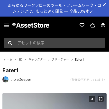
あらゆるワークフローのツール・フレームワーク・コ
ンテンツで、もっと速く開発 — 全品50%オフ。
アセットの検索
ホーム
3D
キャラクター
クリーチャー
Eater1
Eater1
tripleDeeper
（評価数が不足しています）
現在のスライド：1 / 22