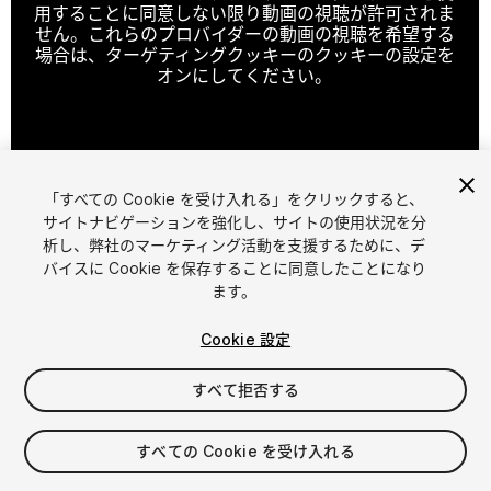
用することに同意しない限り動画の視聴が許可されま
せん。これらのプロバイダーの動画の視聴を希望する
場合は、ターゲティングクッキーのクッキーの設定を
オンにしてください。
クッキーの設定
「すべての Cookie を受け入れる」をクリックすると、
1
/
8
サイトナビゲーションを強化し、サイトの使用状況を分
析し、弊社のマーケティング活動を支援するために、デ
バイスに Cookie を保存することに同意したことになり
ます。
Cookie 設定
すべて拒否する
$14.99
消費税は決済時に計算されます
すべての Cookie を受け入れる
16
views
in the past week