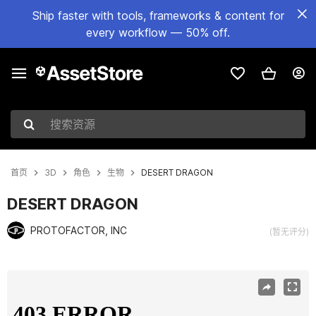
Ship faster with tools, frameworks & content for
every workflow — 50% off.
搜索资源
首页
3D
角色
生物
DESERT DRAGON
DESERT DRAGON
PROTOFACTOR, INC
(暂无评分)
当前幻灯片：1 / 3