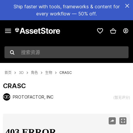
Ship faster with tools, frameworks & content for
every workflow — 50% off.
搜索资源
首页
3D
角色
生物
CRASC
CRASC
PROTOFACTOR, INC
(暂无评分)
当前幻灯片：1 / 3