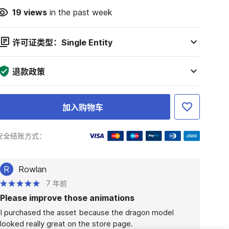
19
views
in the past week
许可证类型：Single Entity
退款政策
加入购物车
安全结账方式：
R
Rowlan
7 年前
Please improve those animations
I purchased the asset because the dragon model 
looked really great on the store page. 
