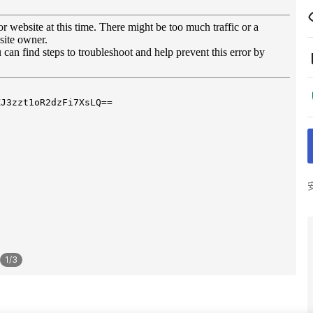
1
/
3