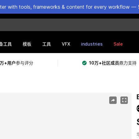
ster with tools, frameworks & content for every workflow — 
VFX
industries
Sale
备工具
模板
工具
5万+用户
参与评分
10万+社区成员
鼎力支持