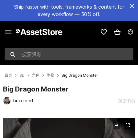
Ship faster with tools, frameworks & content for
every workflow — 50% off.
搜索资源
首页
3D
角色
生物
Big Dragon Monster
Big Dragon Monster
buxoided
(暂无评分)
当前幻灯片：1 / 15