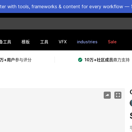
ster with tools, frameworks & content for every workflow — 
VFX
industries
Sale
备工具
模板
工具
5万+用户
参与评分
10万+社区成员
鼎力支持