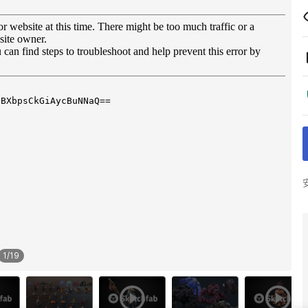
1
/
19