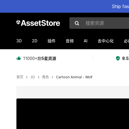
Ship fa
搜索资源
3D
2D
AI
插件
音频
去中心化
必
11000+款
5星资源
8.
首页
3D
角色
Cartoon Animal - Wolf
当前幻灯片：1 / 3