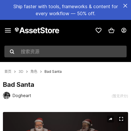
Ship faster with tools, frameworks & content for
every workflow — 50% off.
搜索资源
首页
3D
角色
Bad Santa
Bad Santa
Dogheart
(暂无评分)
当前幻灯片：1 / 11