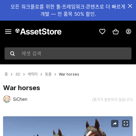
모든 워크플로를 위한 툴·프레임워크·콘텐츠로 더 빠르게
개발 — 전 품목 50% 할인.
에셋 검색
홈
3D
캐릭터
동물
War horses
War horses
SiChen
(평가가 충분하지 않습니다)
현재 슬라이드: 1 / 15