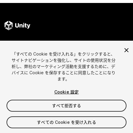
言語選択
Unityアセットを販売
「すべての Cookie を受け入れる」をクリックすると、
English
アセットを販売
サイトナビゲーションを強化し、サイトの使用状況を分
简体中文
販売審査ガイドライン
析し、弊社のマーケティング活動を支援するために、デ
한국어
Asset Store Tools
バイスに Cookie を保存することに同意したことになり
日本語
パブリッシャー管理画面
ます。
よくあるご質問
Cookie 設定
すべて拒否する
アセットを見つける
アフィリエイト
最も人気のアセット
プログラムの内容
すべての Cookie を受け入れる
無料人気アセット
リンクメーカー