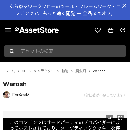
あらゆるワークフローのツール・フレームワーク・コ
ンテンツで、もっと速く開発 — 全品50%オフ。
アセットの検索
ホーム
3D
キャラクター
動物
爬虫類
Warosh
Warosh
FarXeyM
（評価数が不足しています）
現在のスライド：1 / 22
このコンテンツはサードパーティのプロバイダーによ
ってホストされており、ターゲティングクッキーを使