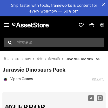
Ship faster with tools, frameworks & content for
every workflow — 50% off.
搜索资源
首页
3D
角色
动物
爬行动物
Jurassic Dinosaurs Pack
Jurassic Dinosaurs Pack
Vipera Games
(暂无评分)
当前幻灯片：1 / 13