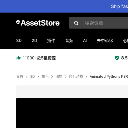
Ship fa
搜索资源
3D
2D
AI
插件
音频
去中心化
必
11000+款
5星资源
8.
首页
3D
角色
动物
爬行动物
Animated Pythons PBR
当前幻灯片：1 / 11