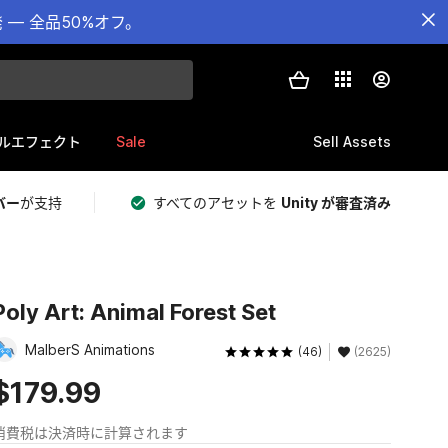
— 全品50%オフ。
Sale
Sell Assets
ルエフェクト
バー
が支持
すべてのアセットを
Unity が審査済み
Poly Art: Animal Forest Set
MalberS Animations
(46)
(2625)
$179.99
消費税は決済時に計算されます