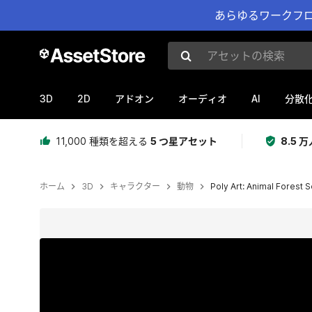
あらゆるワークフロ
アセットの検索
3D
2D
AI
アドオン
オーディオ
分散
11,000 種類を超える
5 つ星アセット
8.5
ホーム
3D
キャラクター
動物
Poly Art: Animal Forest S
現在のスライド：1 / 36