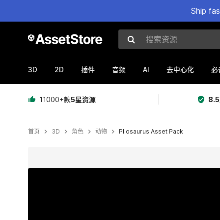
Ship fa
搜索资源
3D
2D
AI
插件
音频
去中心化
必
11000+款
5星资源
8.
首页
3D
角色
动物
Pliosaurus Asset Pack
当前幻灯片：1 / 11