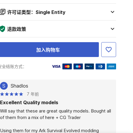
许可证类型：Single Entity
退款政策
加入购物车
安全结账方式：
S
Shadlos
7 年前
Excellent Quality models
Will say that these are great quality models. Bought all 
of them from a mix of here + CG Trader

Using them for my Ark Survival Evolved modding 