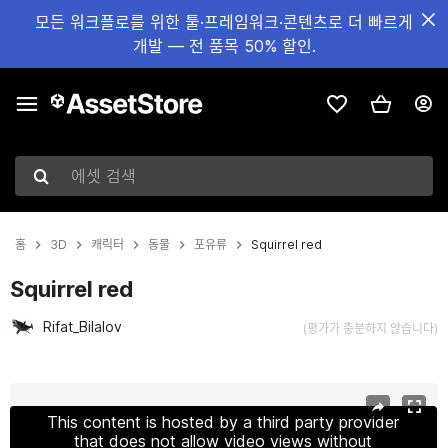
모든 워크플로를 위한 툴·프레임워크·콘텐츠로 더 빠르게
개발 — 전 품목 50% 할인.
에셋 검색
홈
3D
캐릭터
동물
포유류
Squirrel red
Squirrel red
Rifat_Bilalov
(평가가 충분하지 않습니다)
현재 슬라이드: 1 / 8
This content is hosted by a third party provider
that does not allow video views without