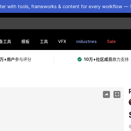
ster with tools, frameworks & content for every workflow — 
VFX
industries
Sale
备工具
模板
工具
5万+用户
参与评分
10万+社区成员
鼎力支持