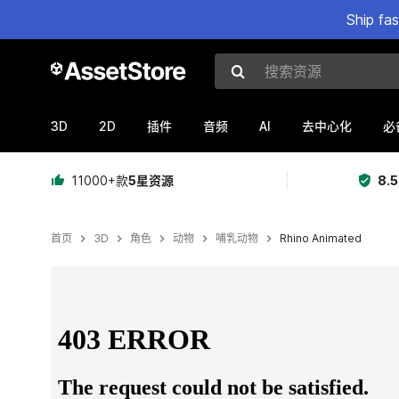
Ship fa
搜索资源
3D
2D
AI
插件
音频
去中心化
必
11000+款
5星资源
8.
首页
3D
角色
动物
哺乳动物
Rhino Animated
当前幻灯片：1 / 12