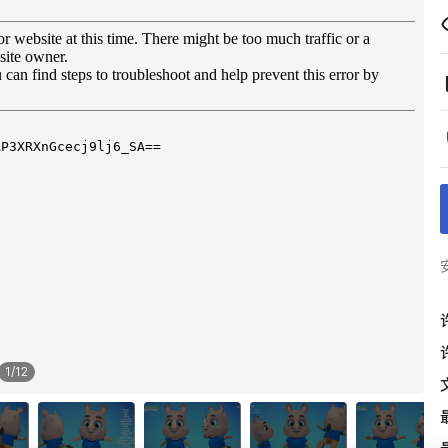
1
/
12