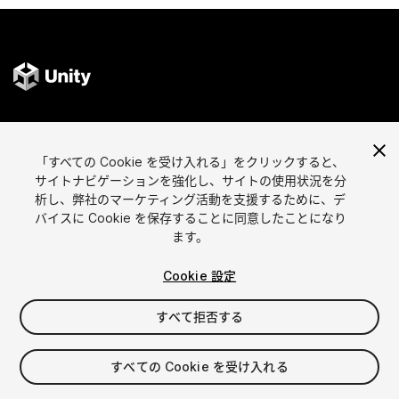
言語選択
Unityアセットを販売
「すべての Cookie を受け入れる」をクリックすると、
English
アセットを販売
サイトナビゲーションを強化し、サイトの使用状況を分
简体中文
販売審査ガイドライン
析し、弊社のマーケティング活動を支援するために、デ
한국어
Asset Store Tools
バイスに Cookie を保存することに同意したことになり
日本語
パブリッシャー管理画面
ます。
よくあるご質問
Cookie 設定
すべて拒否する
アセットを見つける
アフィリエイト
最も人気のアセット
プログラムの内容
すべての Cookie を受け入れる
無料人気アセット
リンクメーカー