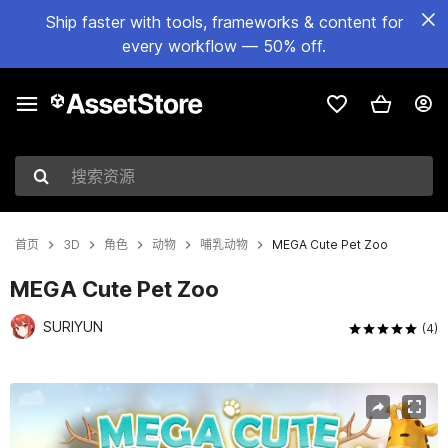
Ship faster with tools, frameworks & content for
every workflow — 50% off.
搜索资源
首页
3D
角色
动物
哺乳动物
MEGA Cute Pet Zoo
MEGA Cute Pet Zoo
SURIYUN
(4)
当前幻灯片：1 / 12