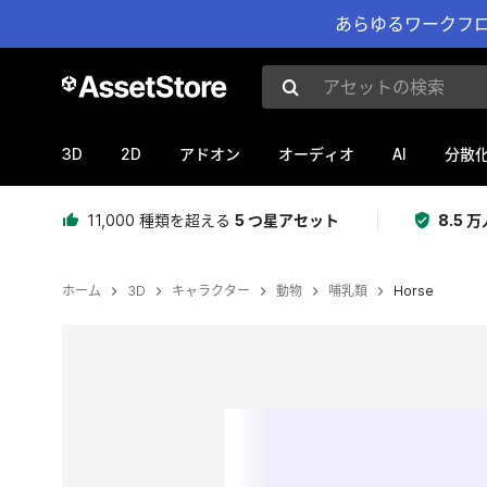
あらゆるワークフロ
アセットの検索
3D
2D
AI
アドオン
オーディオ
分散
11,000 種類を超える
5 つ星アセット
8.5
ホーム
3D
キャラクター
動物
哺乳類
Horse
現在のスライド：1 / 4