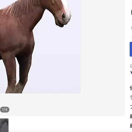
1
/
4