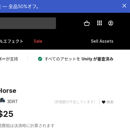
— 全品50%オフ。
Sale
Sell Assets
ルエフェクト
バー
が支持
すべてのアセットを
Unity が審査済み
Horse
3DRT
（評価数が不足しています）
(63)
$25
消費税は決済時に計算されます