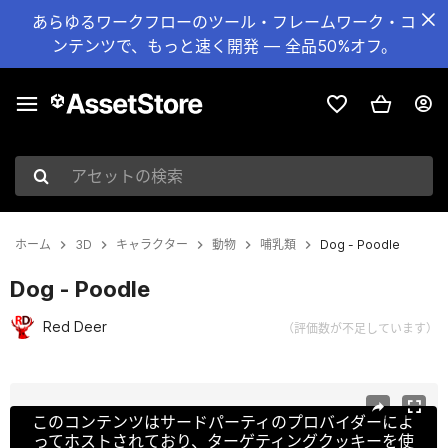
あらゆるワークフローのツール・フレームワーク・コ
ンテンツで、もっと速く開発 — 全品50%オフ。
アセットの検索
ホーム
3D
キャラクター
動物
哺乳類
Dog - Poodle
Dog - Poodle
Red Deer
（評価数が不足しています）
現在のスライド：1 / 22
このコンテンツはサードパーティのプロバイダーによ
ってホストされており、ターゲティングクッキーを使