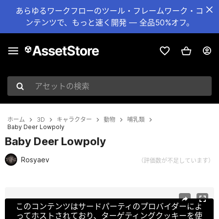
あらゆるワークフローのツール・フレームワーク・コ
ンテンツで、もっと速く開発 — 全品50%オフ。
アセットの検索
ホーム
3D
キャラクター
動物
哺乳類
Baby Deer Lowpoly
Baby Deer Lowpoly
Rosyaev
（評価数が不足しています）
現在のスライド：1 / 44
このコンテンツはサードパーティのプロバイダーによ
ってホストされており、ターゲティングクッキーを使