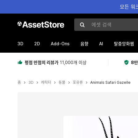
모든 워크
에셋 검색
3D
2D
Add-Ons
AI
음향
탈중앙화웹
평점 만점의 리뷰가
11,000개 이상
8만
홈
3D
캐릭터
동물
포유류
Animals Safari Gazelle
현재 슬라이드: 1 / 4