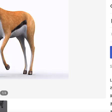
S
L
1
/
4