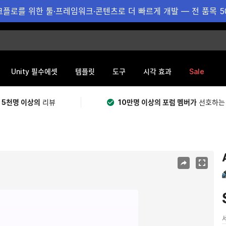
플로를 위한 툴·프레임워크·콘텐츠로 더 빠르게 개발 — 전 품목 5
Sale
Unity 필수에셋
템플릿
도구
시각 효과
 5천명 이상의
리뷰
10만명 이상의 포럼 멤버가
선호하는