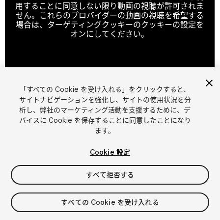
用することに同意しない限り動画の視聴が許可されま
せん。これらのプロバイダーの動画の視聴を希望する
場合は、ターゲティングクッキーのクッキーの設定を
オンにしてください。
クッキーの設定
「すべての Cookie を受け入れる」をクリックすると、
1
/
7
サイトナビゲーションを強化し、サイトの使用状況を分
析し、弊社のマーケティング活動を支援するために、デ
バイスに Cookie を保存することに同意したことになり
ます。
Cookie 設定
すべて拒否する
$30
消費税は決済時に計算されます
すべての Cookie を受け入れる
11
views
in the past week