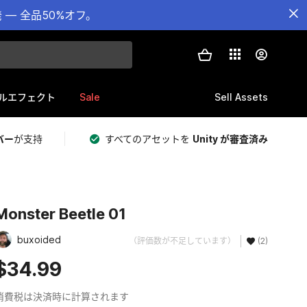
— 全品50%オフ。
Sale
Sell Assets
ルエフェクト
バー
が支持
すべてのアセットを
Unity が審査済み
Monster Beetle 01
buxoided
（評価数が不足しています）
(2)
$34.99
消費税は決済時に計算されます