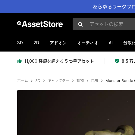
あらゆるワークフロ
アセットの検索
3D
2D
AI
アドオン
オーディオ
分散
11,000 種類を超える
5 つ星アセット
8.5
ホーム
3D
キャラクター
動物
昆虫
Monster Beetle 
現在のスライド：1 / 11