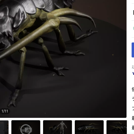
1
/
11