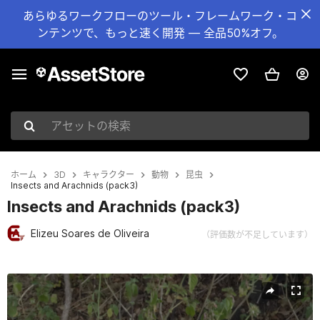
あらゆるワークフローのツール・フレームワーク・コ
ンテンツで、もっと速く開発 — 全品50%オフ。
アセットの検索
ホーム
3D
キャラクター
動物
昆虫
Insects and Arachnids (pack3)
Insects and Arachnids (pack3)
Elizeu Soares de Oliveira
（評価数が不足しています）
現在のスライド：1 / 5