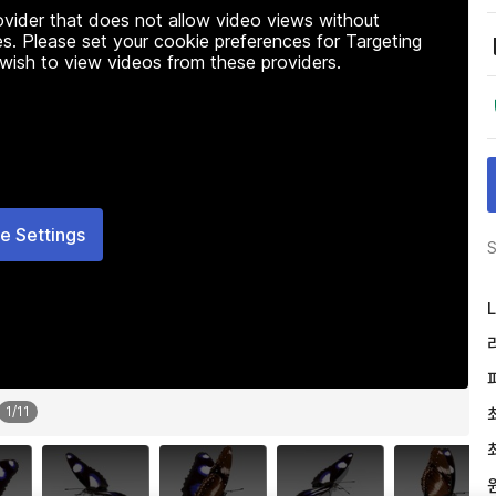
rovider that does not allow video views without
s. Please set your cookie preferences for Targeting
 wish to view videos from these providers.
e Settings
S
L
1
/
11