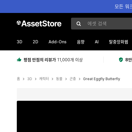
모든 워크
에셋 검색
3D
2D
Add-Ons
AI
음향
탈중앙화웹
평점 만점의 리뷰가
11,000개 이상
8만
홈
3D
캐릭터
동물
곤충
Great Eggfly Butterfly
현재 슬라이드: 1 / 11