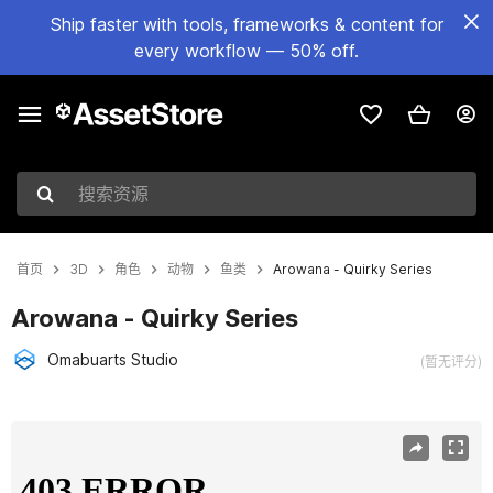
Ship faster with tools, frameworks & content for
every workflow — 50% off.
搜索资源
首页
3D
角色
动物
鱼类
Arowana - Quirky Series
Arowana - Quirky Series
Omabuarts Studio
(暂无评分)
当前幻灯片：1 / 5