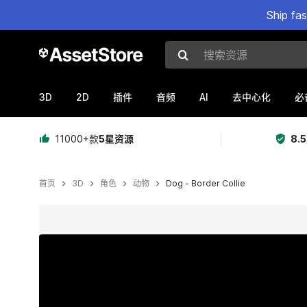
Ship fa
搜索资源
3D
2D
AI
插件
音频
去中心化
必
11000+款
5星资源
8.
首页
3D
角色
动物
Dog - Border Collie
当前幻灯片：1 / 17