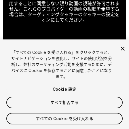
用することに同意しない限り動画の視聴が許可されま
せん。これらのプロバイダーの動画の視聴を希望する
場合は、ターゲティングクッキーのクッキーの設定を
オンにしてください。
クッキーの設定
「すべての Cookie を受け入れる」をクリックすると、
1
/
17
サイトナビゲーションを強化し、サイトの使用状況を分
析し、弊社のマーケティング活動を支援するために、デ
バイスに Cookie を保存することに同意したことになり
ます。
Cookie 設定
すべて拒否する
$25
消費税は決済時に計算されます
すべての Cookie を受け入れる
29
views
in the past week