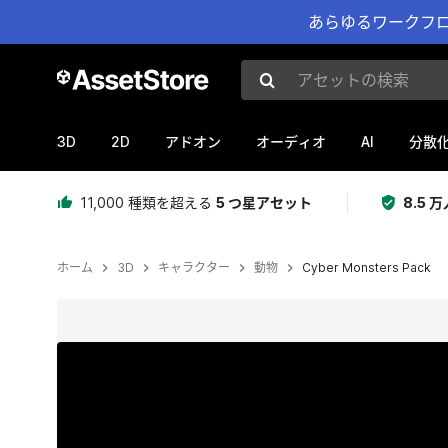
あらゆるワークフロ
アセットの検索
3D
2D
AI
アドオン
オーディオ
分散
11,000 種類を超える
5 つ星アセット
8.5
ホーム
3D
キャラクター
動物
Cyber Monsters Pack
現在のスライド：1 / 18