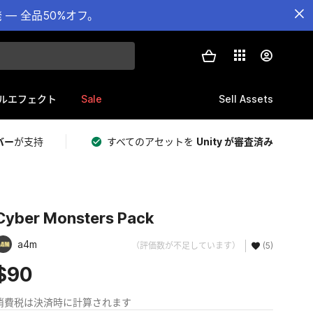
— 全品50%オフ。
Sale
Sell Assets
ルエフェクト
バー
が支持
すべてのアセットを
Unity が審査済み
Cyber Monsters Pack
a4m
（評価数が不足しています）
(5)
$90
消費税は決済時に計算されます