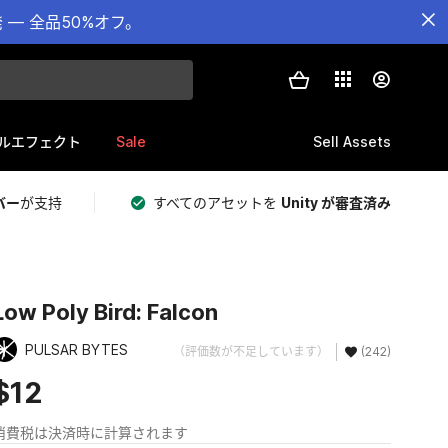
— 全品50%オフ。
Sale
Sell Assets
ルエフェクト
バー
が支持
すべてのアセットを
Unity が審査済み
Low Poly Bird: Falcon
PULSAR BYTES
（評価数が不足しています）
(242)
$12
消費税は決済時に計算されます