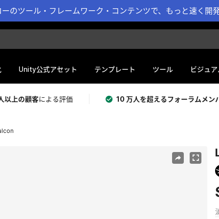
ーのツール・フレームワーク・コンテンツで、もっと速く開発 
化
Unity公式アセット
テンプレート
ツール
ビジュア
 万人以上の顧客
による評価
10 万人を超えるフォーラムメン
alcon