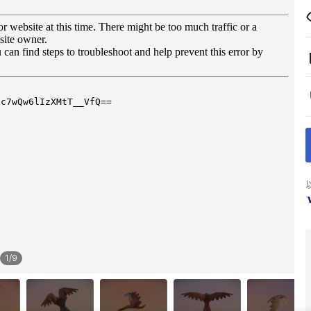
1
/
9