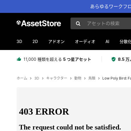
あらゆるワークフロ
アセットの検索
3D
2D
AI
アドオン
オーディオ
分散
11,000 種類を超える
5 つ星アセット
8.5
ホーム
3D
キャラクター
動物
鳥類
Low Poly Bird: F
現在のスライド：1 / 9