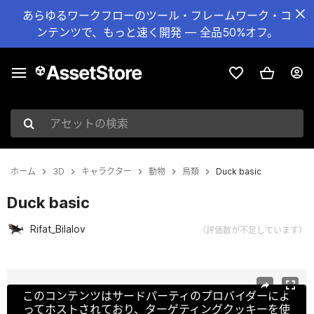
あらゆるワークフローのツール・フレームワーク・コ
ンテンツで、もっと速く開発 — 全品50%オフ。
アセットの検索
ホーム
3D
キャラクター
動物
鳥類
Duck basic
Duck basic
Rifat_Bilalov
（評価数が不足しています）
現在のスライド：1 / 8
このコンテンツはサードパーティのプロバイダーによ
ってホストされており、ターゲティングクッキーを使