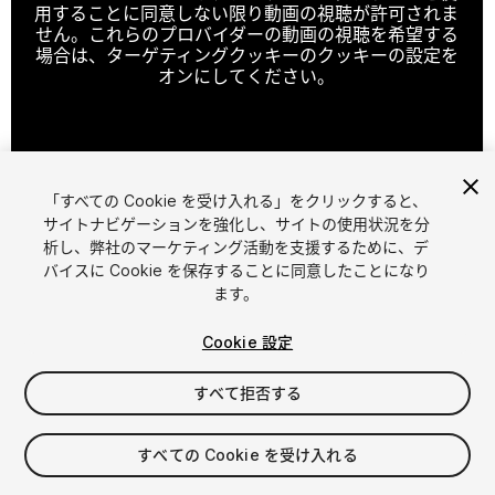
用することに同意しない限り動画の視聴が許可されま
せん。これらのプロバイダーの動画の視聴を希望する
場合は、ターゲティングクッキーのクッキーの設定を
オンにしてください。
クッキーの設定
「すべての Cookie を受け入れる」をクリックすると、
1
/
8
サイトナビゲーションを強化し、サイトの使用状況を分
析し、弊社のマーケティング活動を支援するために、デ
バイスに Cookie を保存することに同意したことになり
ます。
Cookie 設定
すべて拒否する
$29.99
消費税は決済時に計算されます
すべての Cookie を受け入れる
12
views
in the past week